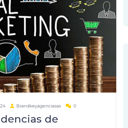
024
Brandkeyagenciasas
0
ndencias de